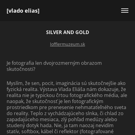
[vlado elias]
SILVER AND GOLD
lofflermuzeum.sk
Je fotografia len dvojrozmerným obrazom
skutočnosti?
Myslím, že sen, pocit, imaginácia sú skutočnejšie ako
fyzická realita. Výstava Vlada Eliáša nám dokazuje, že
realita nie je typickou črtou fotografického média, ale
naopak, že skutočnosť je len fotografickým
prostriedkom pre prenesenie nehmataťeľného sveta
do reality. Teplo z vychádzajúceho slnka, či chlad zo
zapadajúceho mesiaca, zlý pohľad medúzy alebo
studený dotyk hada. Nie, ja tam naozaj nevidím
statív, softbox, kábel či reflektor (fotografované