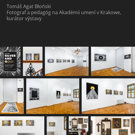
Tomáš Agat Błoński
Fotograf a pedagóg na Akadémii umení v Krakowe,
kurátor výstavy