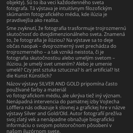
objekty). Sú to iba veci každodenného sveta
fotografa. Tá výstava je intuitívnym filozofickým
skúmaním fotografického média, kde ilúzia je
pravdivejšia ako realita.
Sme zvyknutí, že fotografia trasformuje trojrozmernú
skutočnosť do dvojdimenzionálneho sveta. Znamená
to, že fotografia je ilúziou? Na výstave sa to deje
občas naopak – dvojrozmerný svet prechádza do
trojrozmerného – a tak vzniká neistota, či je
fotografia skutočnosťou alebo umelým svetom –
ilúziou. Je umelý svet umením? Alebo je umenie
umelé? Czy jest sztuka sztuczna? Is art artificial? Ist
die Kunst Künstlich?
Názov výstavy SILVER AND GOLD pripomína často
používané farby a materiál
vo fotografickom médiu, ale ukrýva tiež iný význam.
Nenápadná intervencia do pamätnej izby Vojtecha
Löfflera nás odkazuje k slovnej a grafickej hre v názve
výstavy Silver and Gold/Old. Autor fotografií prežíva
svoj zlatý vek a nenápadne obnažuje biografickú
informáciu o svojom polstoročnom pôsobení v
našom iluzórnom svete.