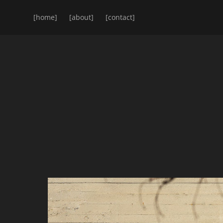
[home]
[about]
[contact]